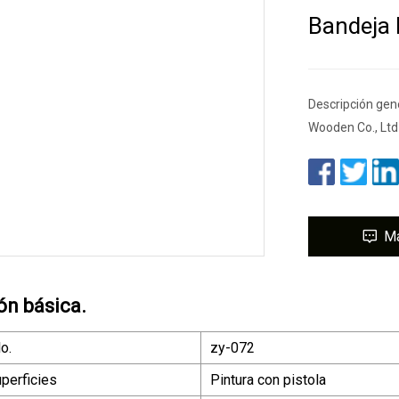
Bandeja 
Descripción gen
Wooden Co., Ltd
M
ón básica.
o.
zy-072
perficies
Pintura con pistola