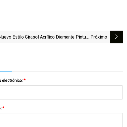
Nuevo Estilo Girasol Acrílico Diamante Pintura
:próximo
Posavasos DIY Estera De La Taza
 electrónico:
*
o:
*