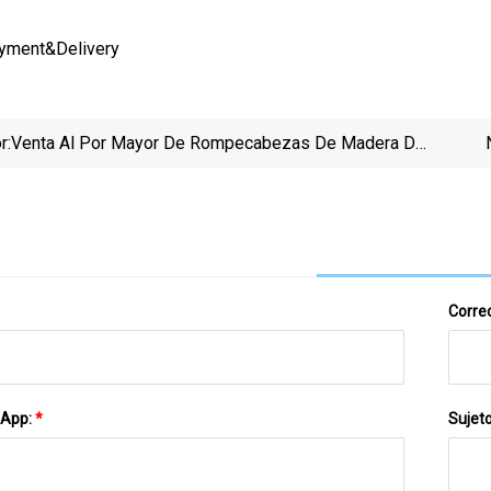
ayment&Delivery
r:
Venta Al Por Mayor De Rompecabezas De Madera De
Dibujos Animados De Huevos De Dinosaurio,
Rompecabezas Cognitivos, Tablero De Agarraderas,
Juegos Cerebrales, Juguete
Correo
sApp:
*
Sujet