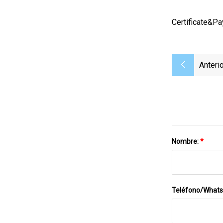
Certificate&P
Anterio
Nombre:
*
Teléfono/What