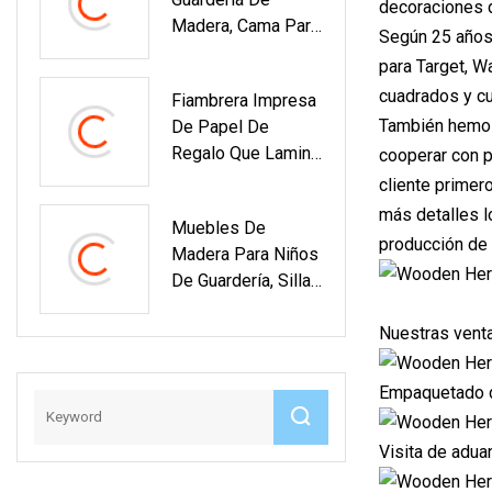
Pendiente, Collar,
decoraciones d
Juguete Para Niños
Madera, Cama Para
Joyero Con
Según 25 años 
Niños, Muebles De
Logotipo
para Target, W
Guardería Para
cuadrados y c
Fiambrera Impresa
Niños
También hemos
De Papel De
Regalo Que Lamina
cooperar con p
Para El Paño
cliente primer
Cosmético Del
más detalles l
Muebles De
Reloj De La Joyería
producción de 
Madera Para Niños
De Guardería, Silla
De Madera De
Haya Para
Nuestras vent
Preescolar
Empaquetado d
Visita de adua