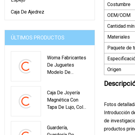
Costumbre
Caja De Ajedrez
OEM/ODM
Cantidad mín
Materiales
ÚLTIMOS PRODUCTOS
Paquete de t
Woma Fabricantes
Especificaci
De Juguetes
Origen
Modelo De
Acorazado Flota De
Descripci
Guerra Barco
Caja De Joyería
Modelo De Barcos
Magnética Con
De Batalla Bloques
Fotos detalla
Tapa De Lujo, Color
De Construcción
Introducción d
Blanco, 9x9x3,5
Educativos Juego
de investigaci
Cm, Pulsera De
De Rompecabezas
Guardería,
Cartón, Anillo,
productos prin
Juguete DIY
Guardería De